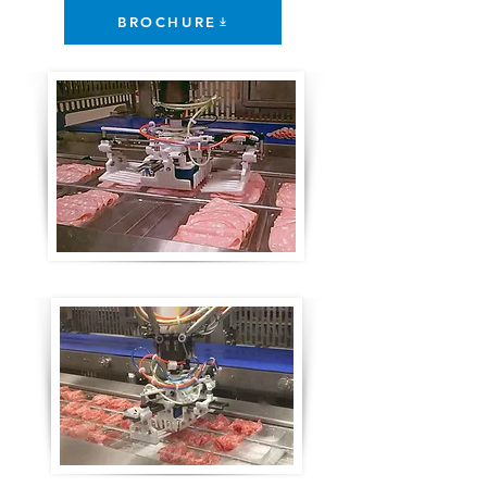
BROCHURE