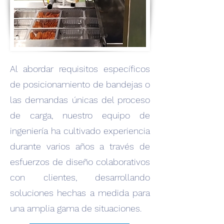
Al abordar requisitos específicos
de posicionamiento de bandejas o
las demandas únicas del proceso
de carga, nuestro equipo de
ingeniería ha cultivado experiencia
durante varios años a través de
esfuerzos de diseño colaborativos
con clientes, desarrollando
soluciones hechas a medida para
una amplia gama de situaciones.